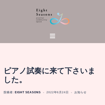
コ
ン
テ
ン
ツ
へ
ト
ス
グ
キ
ル
ッ
メ
プ
ニ
ュ
ピアノ試奏に来て下さいま
ー
した。
投稿者:
EIGHT SEASONS
2022年6月24日
お知らせ