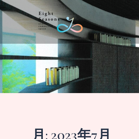
コ
ン
テ
ン
ツ
へ
ス
キ
ッ
プ
月:
2023年7月