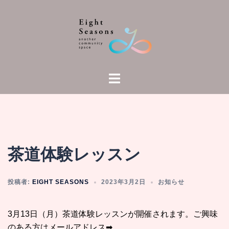
コ
ン
テ
ン
ツ
へ
ト
ス
グ
キ
ル
ッ
メ
プ
ニ
ュ
茶道体験レッスン
ー
投稿者:
EIGHT SEASONS
2023年3月2日
お知らせ
3月13日（月）茶道体験レッスンが開催されます。ご興味
のある方はメールアドレス➡