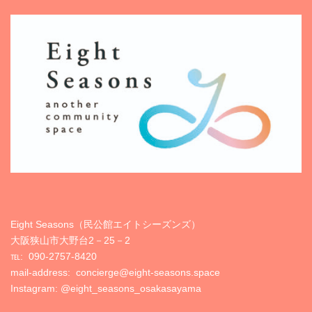
Eight Seasons（民公館エイトシーズンズ）
大阪狭山市大野台2－25－2
℡:
090-2757-8420
mail-address: concierge@eight-seasons.space
Instagram:
@eight_seasons_osakasayama