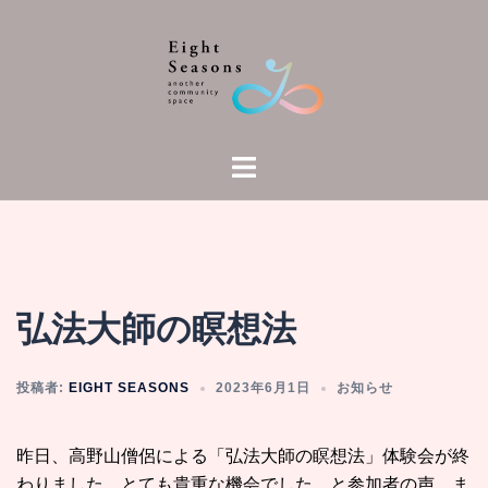
コ
ン
テ
ン
ツ
へ
ト
ス
グ
キ
ル
ッ
メ
プ
ニ
ュ
弘法大師の瞑想法
ー
投稿者:
EIGHT SEASONS
2023年6月1日
お知らせ
昨日、高野山僧侶による「弘法大師の瞑想法」体験会が終
わりました。とても貴重な機会でした、と参加者の声。ま