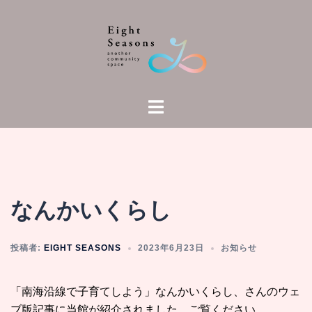
コ
ン
テ
ン
ツ
へ
ト
ス
グ
キ
ル
ッ
メ
プ
ニ
ュ
なんかいくらし
ー
投稿者:
EIGHT SEASONS
2023年6月23日
お知らせ
「南海沿線で子育てしよう」なんかいくらし、さんのウェ
ブ版記事に当館が紹介されました。ご覧ください