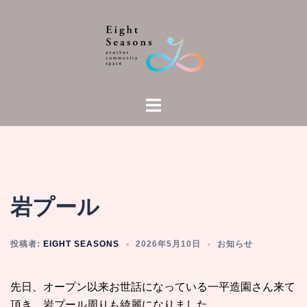
コ
ン
テ
ン
ツ
へ
ト
ス
グ
キ
ル
ッ
メ
プ
ニ
ュ
岩プール
ー
投稿者:
EIGHT SEASONS
2026年5月10日
お知らせ
先日、オープン以来お世話になっている一平造園さん来て
頂き、岩プール周りも綺麗になりました。