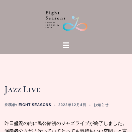
コ
ン
テ
ン
ツ
へ
ト
ス
グ
キ
ル
ッ
メ
プ
ニ
ュ
Jazz Live
ー
投稿者:
EIGHT SEASONS
2023年12月4日
お知らせ
昨日盛況の内に民公館初のジャズライブが終了しました。
演奏者の方が「吹いていてとっても気持ちいい空間」と言